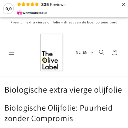
Meteen
×
335
Reviews
naar de
9,9
content
Premium extra vierge olijfolie – direct van de boer op jouw bord
T
Winkelwagen
NL |EN
a
a
l
C
Biologische extra vierge olijfolie
o
Biologische Olijfolie: Puurheid
l
zonder Compromis
l