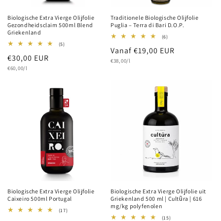
Biologische Extra Vierge Olijfolie
Traditionele Biologische Olijfolie
Gezondheidsclaim 500ml Blend
Puglia – Terra di Bari D.O.P.
Griekenland
6
(6)
totaal
5
(5)
Normale
Vanaf €19,00 EUR
aantal
totaal
Normale
€30,00 EUR
recensies
aantal
Eenheidsprijs
prijs
€38,00/l
recensies
Eenheidsprijs
prijs
€60,00/l
Biologische Extra Vierge Olijfolie
Biologische Extra Vierge Olijfolie uit
Caixeiro 500ml Portugal
Griekenland 500 ml | Cultũra | 616
mg/kg polyfenolen
17
(17)
totaal
15
(15)