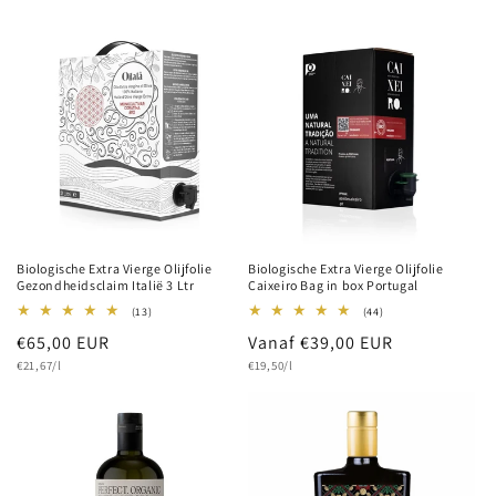
Biologische Extra Vierge Olijfolie
Biologische Extra Vierge Olijfolie
Gezondheidsclaim Italië 3 Ltr
Caixeiro Bag in box Portugal
13
44
(13)
(44)
totaal
totaal
Normale
€65,00 EUR
Normale
Vanaf €39,00 EUR
aantal
aantal
recensies
recensies
Eenheidsprijs
Eenheidsprijs
prijs
€21,67/l
prijs
€19,50/l