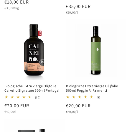
Normale
€18,00 EUR
aantal
totaal
Normale
€35,00 EUR
recensies
aantal
Eenheidsprijs
prijs
€36,00/kg
recensies
Eenheidsprijs
prijs
€70,00/l
Biologische Extra Vierge Olijfolie
Biologische Extra Vierge Olijfolie
Caixeiro Signature 500ml Portugal
500ml Poggio Ai Palmenti
10
4
(10)
(4)
totaal
totaal
Normale
€20,00 EUR
Normale
€20,00 EUR
aantal
aantal
recensies
recensies
Eenheidsprijs
Eenheidsprijs
prijs
€40,00/l
prijs
€40,00/l