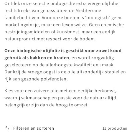
e
Ontdek onze selectie biologische extra vierge olijfolie,
rechtstreeks van gepassioneerde Mediterrane
c
familiebedrijven. Voor onze boeren is 'biologisch' geen
marketingvinkje, maar een levenswijze. Geen chemische
t
bestrijdingsmiddelen of kunstmest, maar een eerlijk
i
natuurproduct met respect voor de bodem.
e
Onze biologische olijfolie is geschikt voor zowel koud
gebruik als bakken en braden
, en wordt zorgvuldig
:
geselecteerd op de allerhoogste kwaliteit en smaak.
Dankzij de vroege oogst is de olie uitzonderlijk stabiel en
rijk aan gezonde polyfenolen.
Kies voor een zuivere olie met een eerlijke herkomst,
waarbij vakmanschap en passie voor de natuur altijd
belangrijker zijn dan de hoogste omzet.
Filteren en sorteren
11 producten