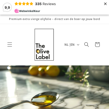
Meteen
×
335
Reviews
naar de
9,9
content
Premium extra vierge olijfolie – direct van de boer op jouw bord
T
Winkelwagen
NL |EN
a
a
l