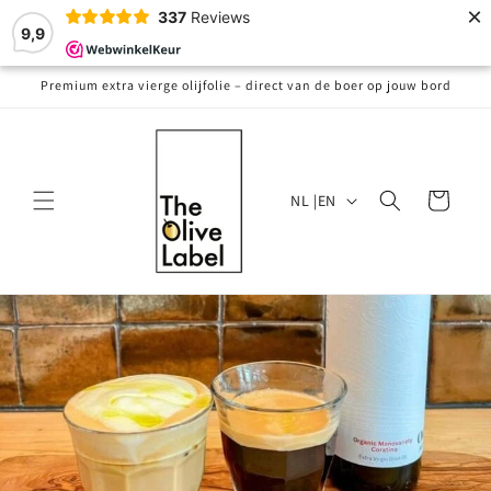
Meteen
×
337
Reviews
naar de
9,9
content
Premium extra vierge olijfolie – direct van de boer op jouw bord
T
Winkelwagen
NL |EN
a
a
l